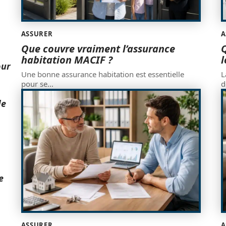
ASSURER
A
Que couvre vraiment l’assurance
Q
habitation MACIF ?
l
our
Une bonne assurance habitation est essentielle
L
pour se
…
d
de
e
ASSURER
A