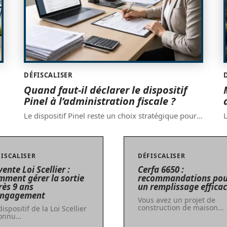
DÉFISCALISER
Quand faut-il déclarer le dispositif
Pinel à l’administration fiscale ?
Le dispositif Pinel reste un choix stratégique pour
…
L
FISCALISER
DÉFISCALISER
ente Loi Scellier :
Cerfa 6650 :
mment gérer la sortie
recommandations pou
rès 9 ans
un remplissage effica
engagement
Vous avez un projet de
construction de maison
…
dispositif de la Loi Scellier
connu
…