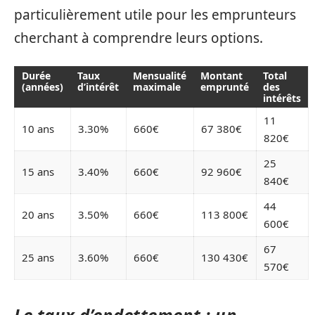
particulièrement utile pour les emprunteurs
cherchant à comprendre leurs options.
Durée
Taux
Mensualité
Montant
Total
(années)
d’intérêt
maximale
emprunté
des
intérêts
11
10 ans
3.30%
660€
67 380€
820€
25
15 ans
3.40%
660€
92 960€
840€
44
20 ans
3.50%
660€
113 800€
600€
67
25 ans
3.60%
660€
130 430€
570€
Le taux d’endettement : un