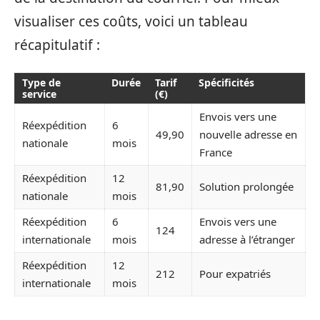
visualiser ces coûts, voici un tableau
récapitulatif :
Type de
Durée
Tarif
Spécificités
service
(€)
Envois vers une
Réexpédition
6
49,90
nouvelle adresse en
nationale
mois
France
Réexpédition
12
81,90
Solution prolongée
nationale
mois
Réexpédition
6
Envois vers une
124
internationale
mois
adresse à l’étranger
Réexpédition
12
212
Pour expatriés
internationale
mois