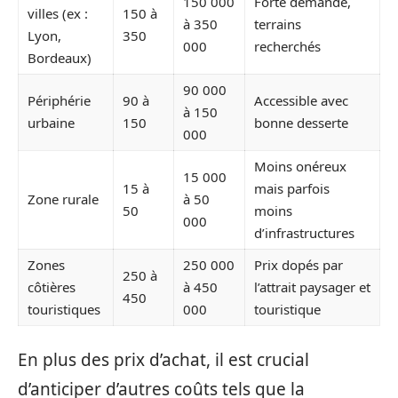
150 000
Forte demande,
villes (ex :
150 à
à 350
terrains
Lyon,
350
000
recherchés
Bordeaux)
90 000
Périphérie
90 à
Accessible avec
à 150
urbaine
150
bonne desserte
000
Moins onéreux
15 000
15 à
mais parfois
Zone rurale
à 50
50
moins
000
d’infrastructures
Zones
250 000
Prix dopés par
250 à
côtières
à 450
l’attrait paysager et
450
touristiques
000
touristique
En plus des prix d’achat, il est crucial
d’anticiper d’autres coûts tels que la